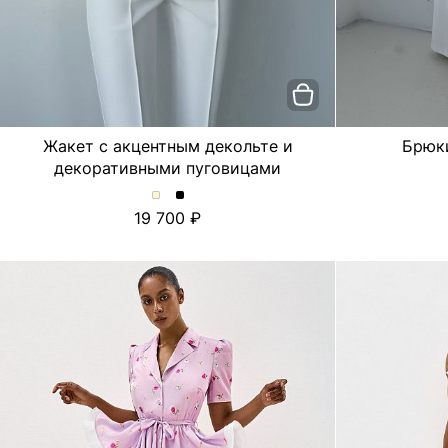
Жакет с акцентным декольте и
Брюк
декоративными пуговицами
Жакет
Жакет
19 700
с
с
акцентным
акцентным
декольте
декольте
и
и
декоративными
декоративными
пуговицами.
пуговицами.
Цвет
Цвет
Молочный
Черный