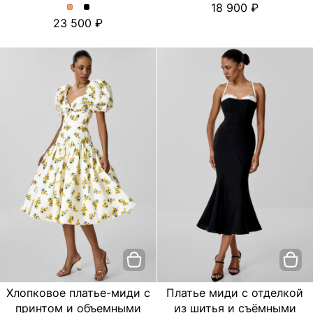
18 900
платье
платье
Платье
Платье
23 500
с
с
миди
миди
цветочным
цветочным
с
с
принтом.
принтом.
отделкой
отделкой
Цвет
Цвет
из
из
пудровый
Черный
шитья
шитья
и
и
съёмными
съёмными
бретелями.
бретелями.
Цвет
Цвет
Персиковый
Черный
Хлопковое платье-миди с
Платье миди с отделкой
принтом и объемными
из шитья и съёмными