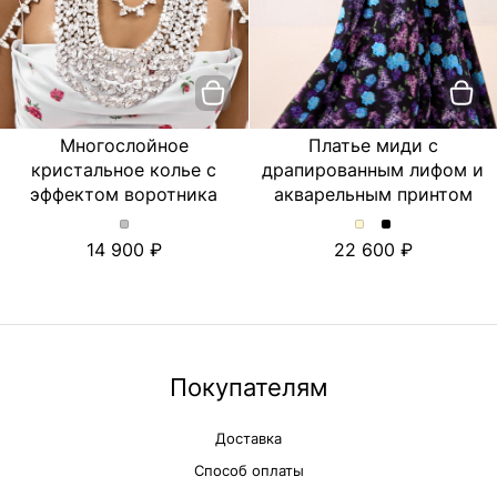
Многослойное
Платье миди с
кристальное колье с
драпированным лифом и
эффектом воротника
акварельным принтом
Многослойное
Платье
Платье
14 900
22 600
кристальное
миди
миди
колье
с
с
с
драпированным
драпированны
эффектом
лифом
лифом
воротника.
и
и
Цвет
акварельным
акварельным
Серебряный
принтом.
принтом.
Покупателям
Цвет
Цвет
Молочный
Черный
Доставка
Способ оплаты