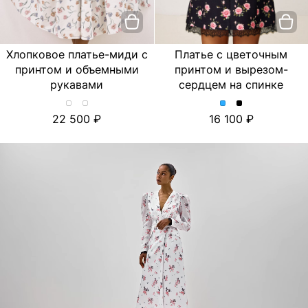
Хлопковое платье-миди с
Платье с цветочным
принтом и объемными
принтом и вырезом-
рукавами
сердцем на спинке
Хлопковое
Хлопковое
Платье
Платье
22 500
16 100
платье-
платье-
с
с
миди
миди
цветочным
цветочным
с
с
принтом
принтом
принтом
принтом
и
и
и
и
вырезом-
вырезом-
объемными
объемными
сердцем
сердцем
рукавами.
рукавами.
на
на
Цвет
Цвет
спинке.
спинке.
Лимон/
Тюльпан/
Цвет
Цвет
Молочный
Молочный
Голубой
Черный