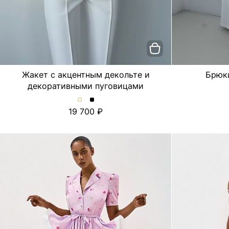
Жакет с акцентным декольте и
Брюк
декоративными пуговицами
Жакет
Жакет
19 700
с
с
акцентным
акцентным
декольте
декольте
и
и
декоративными
декоративными
пуговицами.
пуговицами.
Цвет
Цвет
Молочный
Черный