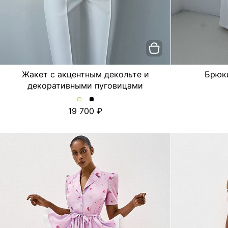
Жакет с акцентным декольте и
Брюк
декоративными пуговицами
Жакет
Жакет
19 700
с
с
акцентным
акцентным
декольте
декольте
и
и
декоративными
декоративными
пуговицами.
пуговицами.
Цвет
Цвет
Молочный
Черный