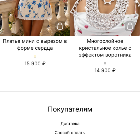
Платье мини с вырезом в
Многослойное
форме сердца
кристальное колье с
эффектом воротника
Платье
15 900
мини
Многослойное
14 900
с
кристальное
вырезом
колье
в
с
форме
эффектом
сердца.
воротника.
Цвет
Цвет
Молочный
Серебряный
Покупателям
Доставка
Способ оплаты