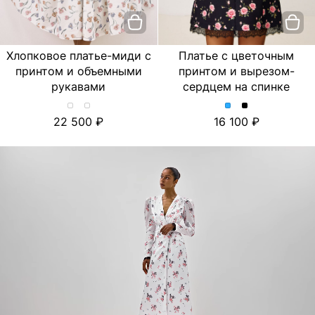
Хлопковое платье-миди с
Платье с цветочным
принтом и объемными
принтом и вырезом-
рукавами
сердцем на спинке
Хлопковое
Хлопковое
Платье
Платье
22 500
16 100
платье-
платье-
с
с
миди
миди
цветочным
цветочным
с
с
принтом
принтом
принтом
принтом
и
и
и
и
вырезом-
вырезом-
объемными
объемными
сердцем
сердцем
рукавами.
рукавами.
на
на
Цвет
Цвет
спинке.
спинке.
Лимон/
Тюльпан/
Цвет
Цвет
Молочный
Молочный
Голубой
Черный