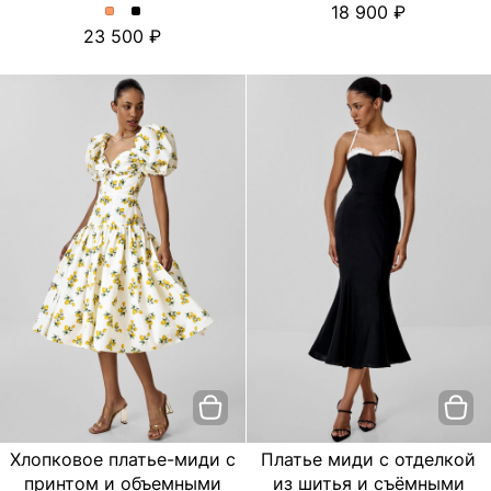
18 900
платье
платье
Платье
Платье
23 500
с
с
миди
миди
цветочным
цветочным
с
с
принтом.
принтом.
отделкой
отделкой
Цвет
Цвет
из
из
пудровый
Черный
шитья
шитья
и
и
съёмными
съёмными
бретелями.
бретелями.
Цвет
Цвет
Персиковый
Черный
Хлопковое платье-миди с
Платье миди с отделкой
принтом и объемными
из шитья и съёмными