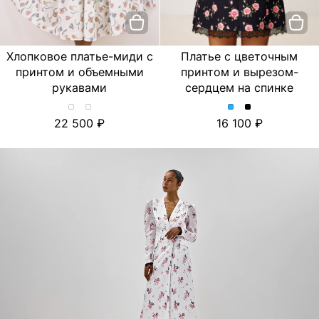
Хлопковое платье-миди с
Платье с цветочным
принтом и объемными
принтом и вырезом-
рукавами
сердцем на спинке
Хлопковое
Хлопковое
Платье
Платье
22 500
16 100
платье-
платье-
с
с
миди
миди
цветочным
цветочным
с
с
принтом
принтом
принтом
принтом
и
и
и
и
вырезом-
вырезом-
объемными
объемными
сердцем
сердцем
рукавами.
рукавами.
на
на
Цвет
Цвет
спинке.
спинке.
Лимон/
Тюльпан/
Цвет
Цвет
Молочный
Молочный
Голубой
Черный