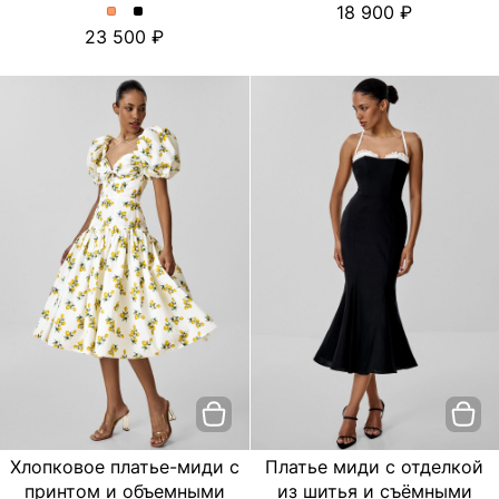
18 900
платье
платье
Платье
Платье
23 500
с
с
миди
миди
цветочным
цветочным
с
с
принтом.
принтом.
отделкой
отделкой
Цвет
Цвет
из
из
пудровый
Черный
шитья
шитья
и
и
съёмными
съёмными
бретелями.
бретелями.
Цвет
Цвет
Персиковый
Черный
Хлопковое платье-миди с
Платье миди с отделкой
принтом и объемными
из шитья и съёмными