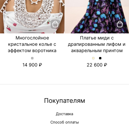
Многослойное
Платье миди с
кристальное колье с
драпированным лифом и
эффектом воротника
акварельным принтом
Многослойное
Платье
Платье
14 900
22 600
кристальное
миди
миди
колье
с
с
с
драпированным
драпированны
эффектом
лифом
лифом
воротника.
и
и
Цвет
акварельным
акварельным
Серебряный
принтом.
принтом.
Покупателям
Цвет
Цвет
Молочный
Черный
Доставка
Способ оплаты