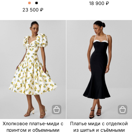
18 900
платье
платье
Платье
Платье
23 500
с
с
миди
миди
цветочным
цветочным
с
с
принтом.
принтом.
отделкой
отделкой
Цвет
Цвет
из
из
пудровый
Черный
шитья
шитья
и
и
съёмными
съёмными
бретелями.
бретелями.
Цвет
Цвет
Персиковый
Черный
Хлопковое платье-миди с
Платье миди с отделкой
принтом и объемными
из шитья и съёмными