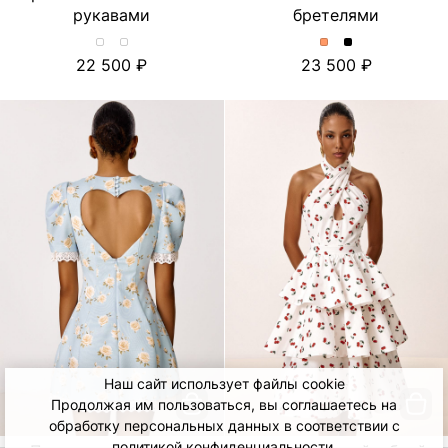
рукавами
бретелями
Хлопковое
Хлопковое
Платье
Платье
22 500
23 500
платье-
платье-
миди
миди
миди
миди
с
с
с
с
отделкой
отделкой
принтом
принтом
из
из
и
и
шитья
шитья
объемными
объемными
и
и
рукавами.
рукавами.
съёмными
съёмными
Цвет
Цвет
бретелями.
бретелями.
Лимон/
Тюльпан/
Цвет
Цвет
Молочный
Молочный
Персиковый
Черный
Наш сайт использует файлы cookie
Продолжая им пользоваться, вы соглашаетесь на
обработку персональных данных в соответствии с
политикой конфиденциальности
.