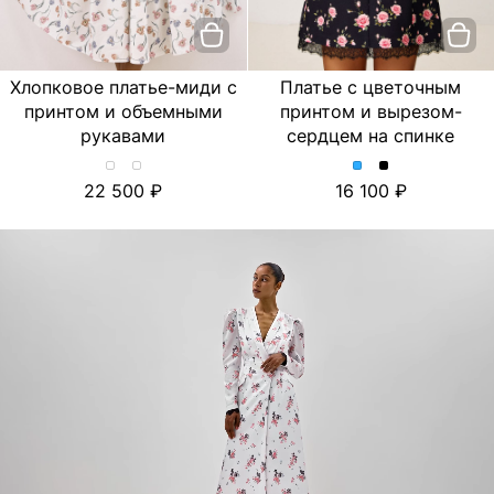
Хлопковое платье-миди с
Платье с цветочным
принтом и объемными
принтом и вырезом-
рукавами
сердцем на спинке
Хлопковое
Хлопковое
Платье
Платье
22 500
16 100
платье-
платье-
с
с
миди
миди
цветочным
цветочным
с
с
принтом
принтом
принтом
принтом
и
и
и
и
вырезом-
вырезом-
объемными
объемными
сердцем
сердцем
рукавами.
рукавами.
на
на
Цвет
Цвет
спинке.
спинке.
Лимон/
Тюльпан/
Цвет
Цвет
Молочный
Молочный
Голубой
Черный