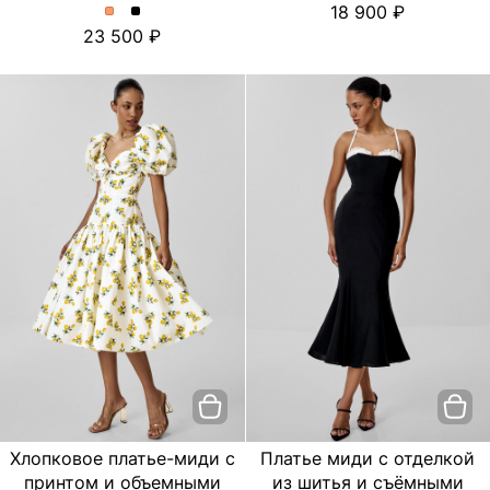
18 900
платье
платье
Платье
Платье
23 500
с
с
миди
миди
цветочным
цветочным
с
с
принтом.
принтом.
отделкой
отделкой
Цвет
Цвет
из
из
пудровый
Черный
шитья
шитья
и
и
съёмными
съёмными
бретелями.
бретелями.
Цвет
Цвет
Персиковый
Черный
Хлопковое платье-миди с
Платье миди с отделкой
принтом и объемными
из шитья и съёмными