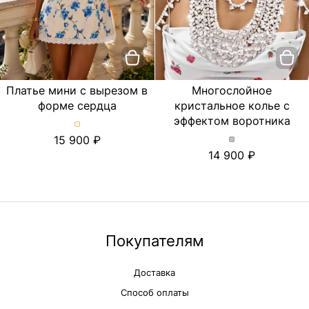
Платье мини с вырезом в
Многослойное
форме сердца
кристальное колье с
эффектом воротника
Платье
15 900
мини
Многослойное
14 900
с
кристальное
вырезом
колье
в
с
форме
эффектом
сердца.
воротника.
Цвет
Цвет
Молочный
Серебряный
Покупателям
Доставка
Способ оплаты