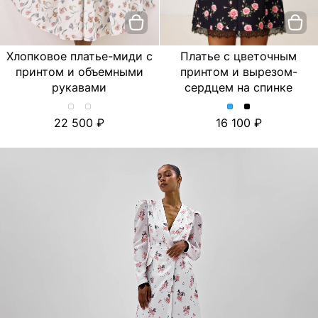
Хлопковое платье-миди с
Платье с цветочным
принтом и объемными
принтом и вырезом-
рукавами
сердцем на спинке
Хлопковое
Хлопковое
Платье
Платье
22 500
16 100
платье-
платье-
с
с
миди
миди
цветочным
цветочным
с
с
принтом
принтом
принтом
принтом
и
и
и
и
вырезом-
вырезом-
объемными
объемными
сердцем
сердцем
рукавами.
рукавами.
на
на
Цвет
Цвет
спинке.
спинке.
Лимон/
Тюльпан/
Цвет
Цвет
Молочный
Молочный
Голубой
Черный