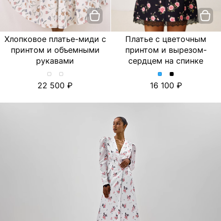
Хлопковое платье-миди с
Платье с цветочным
принтом и объемными
принтом и вырезом-
рукавами
сердцем на спинке
Хлопковое
Хлопковое
Платье
Платье
22 500
16 100
платье-
платье-
с
с
миди
миди
цветочным
цветочным
с
с
принтом
принтом
принтом
принтом
и
и
и
и
вырезом-
вырезом-
объемными
объемными
сердцем
сердцем
рукавами.
рукавами.
на
на
Цвет
Цвет
спинке.
спинке.
Лимон/
Тюльпан/
Цвет
Цвет
Молочный
Молочный
Голубой
Черный