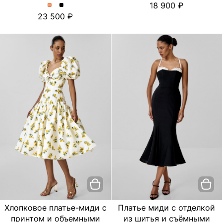
18 900
платье
платье
Платье
Платье
23 500
с
с
миди
миди
цветочным
цветочным
с
с
принтом.
принтом.
отделкой
отделкой
Цвет
Цвет
из
из
пудровый
Черный
шитья
шитья
и
и
съёмными
съёмными
бретелями.
бретелями.
Цвет
Цвет
Персиковый
Черный
Хлопковое платье-миди с
Платье миди с отделкой
принтом и объемными
из шитья и съёмными