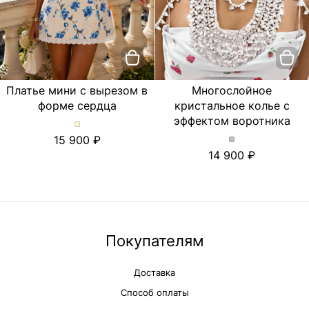
Платье мини с вырезом в
Многослойное
форме сердца
кристальное колье с
эффектом воротника
Платье
15 900
мини
Многослойное
14 900
с
кристальное
вырезом
колье
в
с
форме
эффектом
сердца.
воротника.
Цвет
Цвет
Молочный
Серебряный
Покупателям
Доставка
Способ оплаты