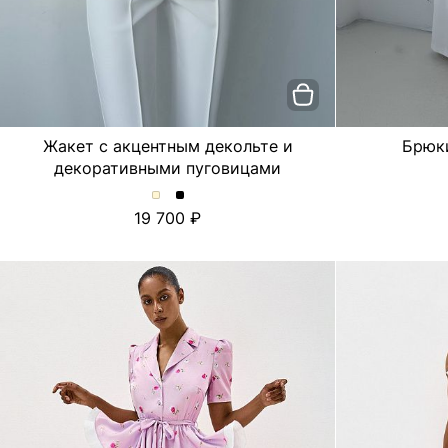
Жакет с акцентным декольте и
Брюк
декоративными пуговицами
Жакет
Жакет
19 700
с
с
акцентным
акцентным
декольте
декольте
и
и
декоративными
декоративными
пуговицами.
пуговицами.
Цвет
Цвет
Молочный
Черный