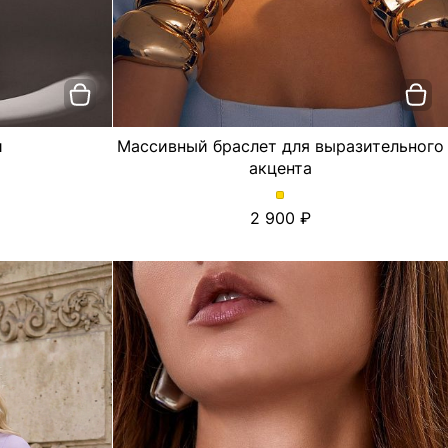
и
Массивный браслет для выразительного
акцента
Массивный
2 900
браслет
для
выразительного
акцента.
Цвет
Золотой