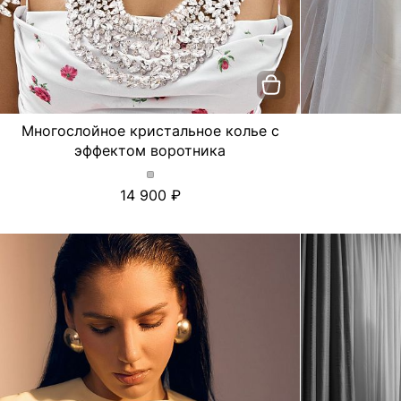
Многослойное кристальное колье с
эффектом воротника
Многослойное
14 900
кристальное
колье
с
эффектом
воротника.
Цвет
Серебряный