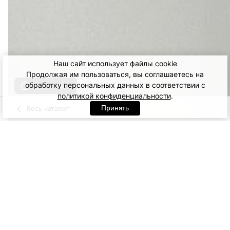
Наш сайт использует файлы cookie
Продолжая им пользоваться, вы соглашаетесь на
обработку персональных данных в соответствии с
Купить образ
политикой конфиденциальности
.
Принять
Весь каталог
Белый
Черный
Артикул: 41305. Черный
ONE SIZE
2 500
ДОБАВИТЬ В КОРЗИНУ