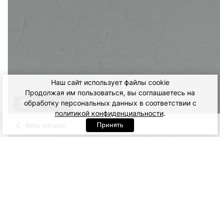
Наш сайт использует файлы cookie
Продолжая им пользоваться, вы соглашаетесь на
обработку персональных данных в соответствии с
Купить образ
политикой конфиденциальности
.
Принять
Весь каталог
Молочный
Черный
Артикул: 92932. Молочный
XS
S
M
L
XL
10 900