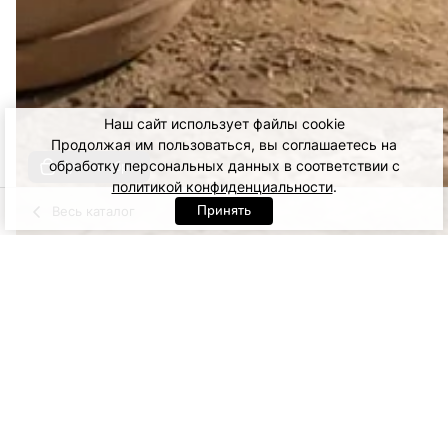
Наш сайт использует файлы cookie
Продолжая им пользоваться, вы соглашаетесь на
обработку персональных данных в соответствии с
Купить образ
политикой конфиденциальности
.
Принять
Весь каталог
Белый
Голубой
Артикул: 98163. Белый
XS
S
M
16 900
ДОБАВИТЬ В КОРЗИНУ