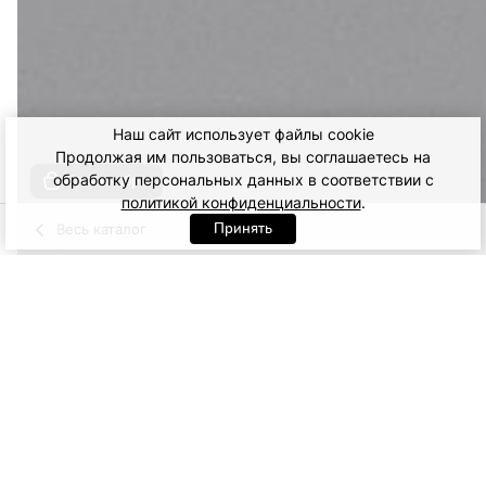
Наш сайт использует файлы cookie
Продолжая им пользоваться, вы соглашаетесь на
обработку персональных данных в соответствии с
Купить образ
политикой конфиденциальности
.
Принять
Весь каталог
Розы/
Розы/
Голубой
Молочный
Черный
голубой
розовый
Артикул: 92659. Голубой
S
M
L
XL
24 500
ДОБАВИТЬ В КОРЗИНУ