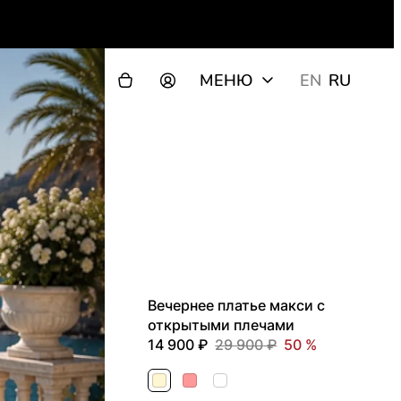
МЕНЮ
EN
RU
Вечернее платье макси с
открытыми плечами
14 900
29 900
50
Молочный
Розовый
Серый