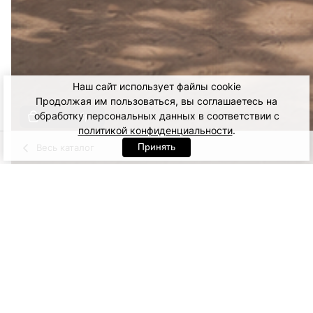
Наш сайт использует файлы cookie
Продолжая им пользоваться, вы соглашаетесь на
обработку персональных данных в соответствии с
Купить образ
политикой конфиденциальности
.
Принять
Весь каталог
Розовый
Черный
Артикул: 33068. Розовый
XS
S
M
L
14 500
ДОБАВИТЬ В КОРЗИНУ