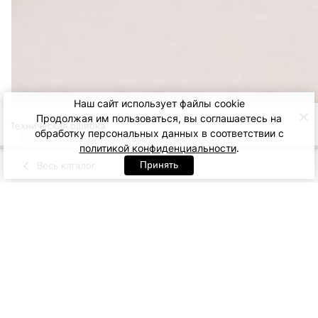
Наш сайт использует файлы cookie
Продолжая им пользоваться, вы соглашаетесь на
обработку персональных данных в соответствии с
Купить образ
политикой конфиденциальности
.
Принять
Весь каталог
пудровый
Голубой
Желтый
Синий
Артикул: 96046. пудровый
XS
S
M
18 800