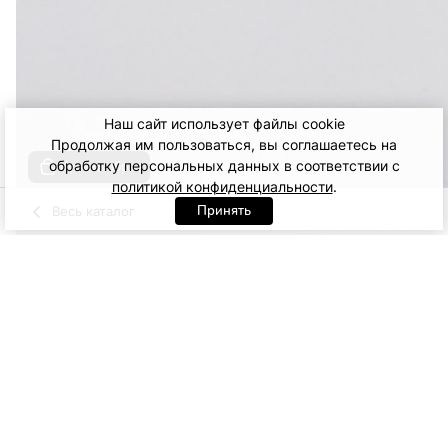
Наш сайт использует файлы cookie
Продолжая им пользоваться, вы соглашаетесь на
обработку персональных данных в соответствии с
Купить образ
политикой конфиденциальности
.
Принять
Весь каталог
Голубой
Черный
Артикул: 94649. Черный
XS
S
M
5 500
13 900
60
ДОБАВИТЬ В КОРЗИНУ